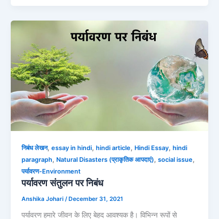
,
,
,
,
निबंध लेखन
essay in hindi
hindi article
Hindi Essay
hindi
,
,
,
paragraph
Natural Disasters (प्राकृतिक आपदाएं)
social issue
पर्यावरण-Environment
पर्यावरण संतुलन पर निबंध
Anshika Johari
/
December 31, 2021
पर्यावरण हमारे जीवन के लिए बेहद आवश्यक है। विभिन्न रूपों से