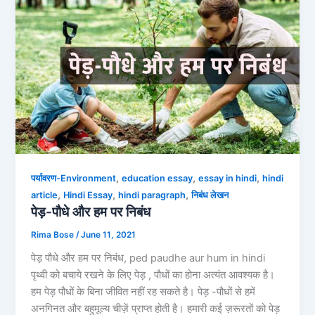
,
,
,
पर्यावरण-Environment
education essay
essay in hindi
hindi
,
,
,
article
Hindi Essay
hindi paragraph
निबंध लेखन
पेड़-पौधे और हम पर निबंध
Rima Bose
/
June 11, 2021
पेड़ पौधे और हम पर निबंध, ped paudhe aur hum in hindi
पृथ्वी को बचाये रखने के लिए पेड़ , पौधों का होना अत्यंत आवश्यक है।
हम पेड़ पौधों के बिना जीवित नहीं रह सकते है। पेड़ -पौधों से हमें
अनगिनत और बहुमूल्य चीज़ें प्राप्त होती है। हमारी कई ज़रूरतों को पेड़