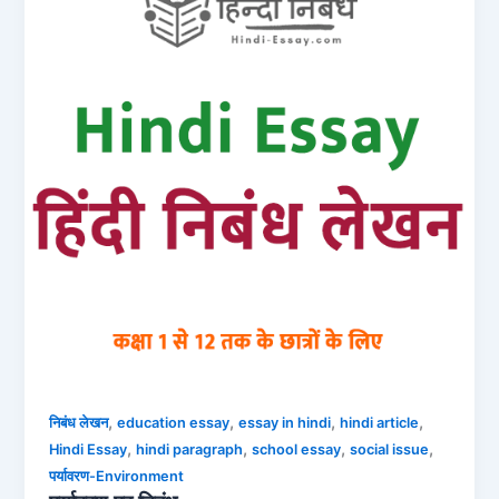
,
,
,
,
निबंध लेखन
education essay
essay in hindi
hindi article
,
,
,
,
Hindi Essay
hindi paragraph
school essay
social issue
पर्यावरण-Environment