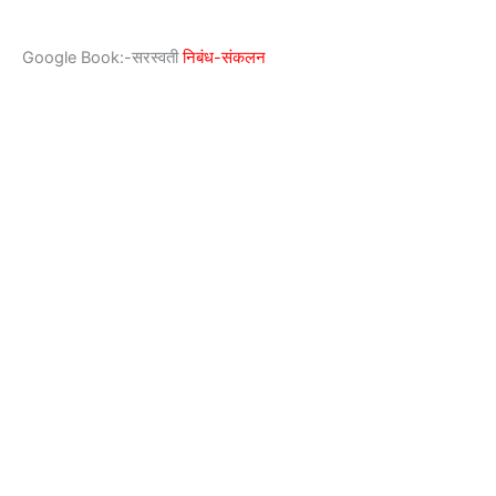
Google Book:-सरस्वती
निबंध-संकलन