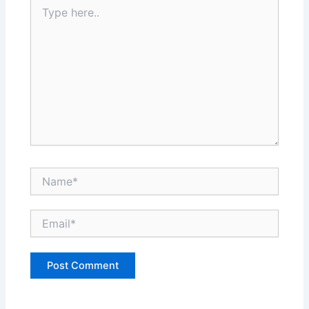
Type
here..
Name*
Email*
Website