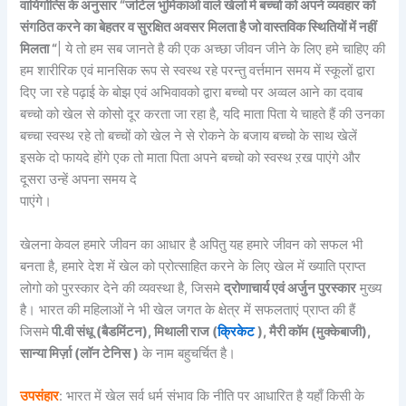
वायिगोत्सि के अनुसार “जटिल भुमिकाओ वाले खेलो मे बच्चो को अपने व्यवहार को
संगठित करने का बेहतर व सुरक्षित अवसर मिलता है जो वास्तविक स्थितियों में नहीं
मिलता “
| ये तो हम सब जानते है की एक अच्छा जीवन जीने के लिए हमे चाहिए की
हम शारीरिक एवं मानसिक रूप से स्वस्थ रहे परन्तु वर्त्तमान समय में स्कूलों द्वारा
दिए जा रहे पढ़ाई के बोझ एवं अभिवावको द्वारा बच्चो पर अव्वल आने का दवाब
बच्चो को खेल से कोसो दूर करता जा रहा है, यदि माता पिता ये चाहते हैं की उनका
बच्चा स्वस्थ रहे तो बच्चों को खेल ने से रोकने के बजाय बच्चो के साथ खेलें
इसके दो फायदे होंगे एक तो माता पिता अपने बच्चो को स्वस्थ ऱख पाएंगे और
दूसरा उन्हें अपना समय दे
पाएंगे।
खेलना केवल हमारे जीवन का आधार है अपितु यह हमारे जीवन को सफल भी
बनता है, हमारे देश में खेल को प्रोत्साहित करने के लिए खेल में ख्याति प्राप्त
लोगो को पुरस्कार देने की व्यवस्था है, जिसमे
द्रोणाचार्य एवं अर्जुन पुरस्कार
मुख्य
है। भारत की महिलाओं ने भी खेल जगत के क्षेत्र में सफलताएं प्राप्त की हैं
जिसमे
पी.वी संधू (बैडमिंटन), मिथाली राज (
क्रिकेट
), मैरी कॉम (मुक्केबाजी),
सान्या मिर्ज़ा (लॉन टेनिस )
के नाम बहुचर्चित है।
उपसंहार
: भारत में खेल सर्व धर्म संभाव कि नीति पर आधारित है यहाँ किसी के