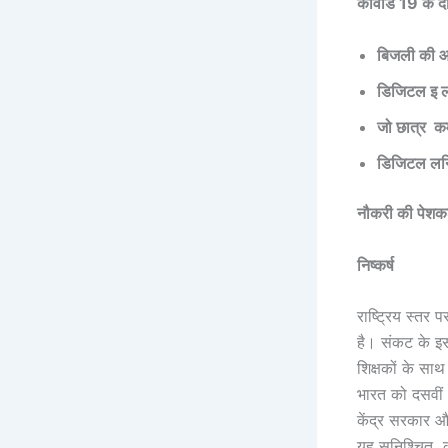
कोवीड 19 के दौ
बिजली
की
आ
डिजिटल
इ
ल
जो
छात्र
क
डिजिटल
लर्
नौकरी
की
पेश
निष्कर्ष
राष्ट्रिय स्तर 
है। संकट के इस
शिक्षकों के स
भारत को दसवीं औ
केंद्र सरकार औ
यह सुनिश्चित क