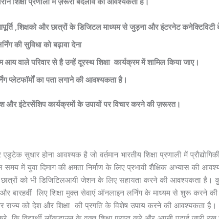
रान शिक्षा प्रणाली में ज़रूरी बदलाव की आवश्यकता है।
पूर्ति ,
शिक्षको
और
छात्रों
के
डिजिटल
माध्यम
से
जुड़ना
और
इंटरनेट
कनेक्टिविटी
र्निंग
की
सुविधा
को
बढ़ावा
देना
म
आय
वाले
परिवार
से
है
उन्हें
दूरस्थ
शिक्षा
कार्यक्रम
में
शामिल
किया
जाए।
निंग
प्लेटफॉर्मों
का
पता
लगाने
की
आवश्यकता
है।
कश
और
इंटेरसेंशिप
कार्यक्रमों
के
उपायों
पर
विचार
करने
की
ज़रूरत।
पर एडुटेक सुधार होना आवश्यक है जो वर्तमान भारतीय शिक्षा प्रणाली में प्रौद्योगि
 समय में युवा दिमाग की क्षमता निर्माण के लिए प्रभावी शैक्षिक अभ्यास की आवश
ाथ छात्रों को भी डिजिटिलआयी जेशन के लिए सहायता करने की आवश्यकता है। 
र बारहवीं लिए शिक्षा मुक्त सेवाएं ऑनलाइन लर्निंग के माध्यम से शुरू करने की
र राज्य को देश और शिक्षा की प्रगति के विशेष उपाय करने की आवश्यकता है। 
रे कि विद्यार्थी लॉकडाउन के वक़्त शिक्षा प्राप्त करे और अपनी पढ़ाई जारी रख