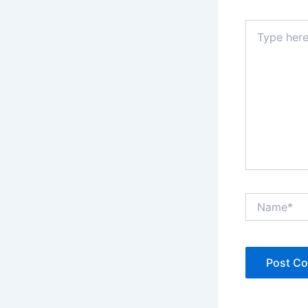
Type
here..
Name*