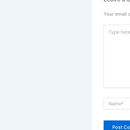
Your email 
Type
here..
Name*