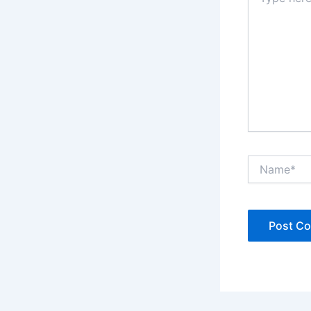
here..
Name*