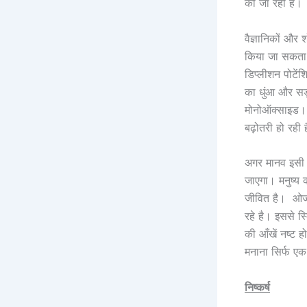
की जा रही है
वैज्ञानिकों और 
किया जा सकता 
डिप्लीशन पोटें
का धुंआ और सड़
मोनोऑक्साइड। य
बढ़ोतरी हो रही
अगर मानव इसी त
जाएगा। मनुष्
जीवित है। ओजोन
रहे है। इससे स्
की आँखें नष्ट 
मनाना सिर्फ एक
निष्कर्ष