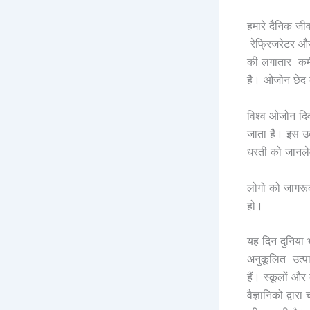
हमारे दैनिक जी
रेफ्रिजरेटर और
की लगातार कमी 
है। ओजोन छेद क
विश्व ओजोन दिव
जाता है। इस उत
धरती को जानले
लोगो को जागरूक
हो।
यह दिन दुनिया भर
अनुकूलित उत्प
हैं। स्कूलों और
वैज्ञानिको द्वा