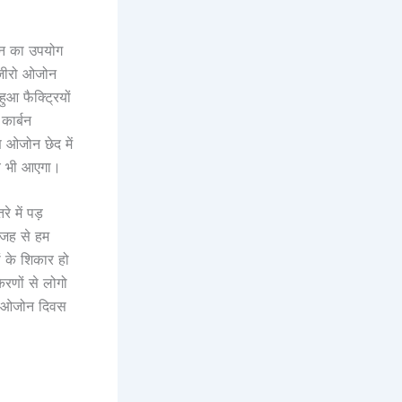
्बन का उपयोग
 जीरो ओजोन
आ फैक्ट्रियों
कार्बन
ण ओजोन छेद में
लय भी आएगा।
 में पड़
जह से हम
ं के शिकार हो
िरणों से लोगो
े। ओजोन दिवस
।