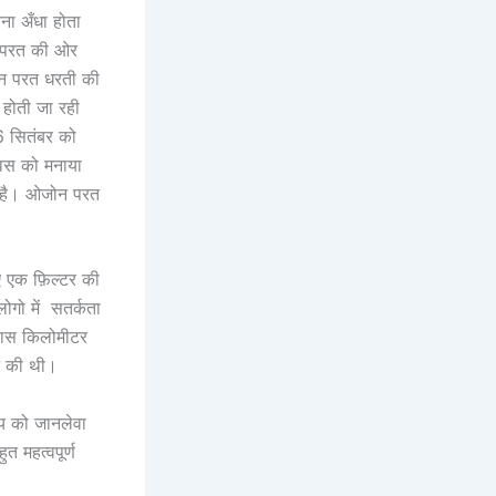
ना अँधा होता
न परत की ओर
न परत धरती की
 होती जा रही
16 सितंबर को
िवस को मनाया
ी है। ओजोन परत
ए एक फ़िल्टर की
ोगो में सतर्कता
चास किलोमीटर
ने की थी।
्य को जानलेवा
त महत्वपूर्ण