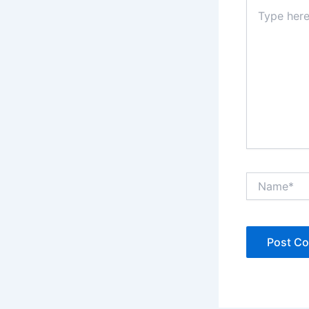
Type
here..
Name*