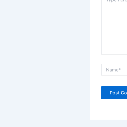
here..
Name*