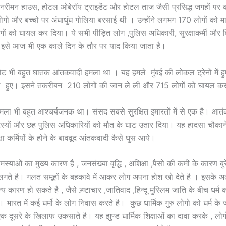
 नरीमन हाउस, होटल ओबेरॉय ट्राइडेंट और होटल ताज जैसी प्रसिद्ध जगहों पर कब
गो और बच्चो पर अंधाधुंध गोलिया बरसाई थी । उन्होंने लगभग 170 लोगों को 
 को घायल कर दिया। ये सभी पीड़ित लोग ,पुलिस अधिकारी, सुरक्षाकर्मी और व
 इसे आज भी एक काले दिन के तौर पर याद किया जाता है।
स्फोट भी बहुत घातक आंतकवादी हमला था । यह हमले मुंबई की लोकल ट्रेनों में ह
मले हुए। इसने तकरीबन 210 लोगों की जान ले ली और 715 लोगों को घायल क
ला भी बहुत आश्चर्यजनक था। संसद सबसे सुरक्षित इमारतों में से एक है। आतं
स्यों और छह पुलिस अधिकारियों को मौत के घाट उतार दिया। यह हादसा चौकाने
रक्षा कर्मियों के होने के बाववूद आंतकवादी कैसे घुस आये।
याओं का मुख्य कारण है , जनसंख्या वृद्धि , अशिक्षा ,पैसो की कमी के कारण बुरे
गते है। गलत समूहों के बहकावे में आकर लोग अपना होश खो देते है । इसके अ
 कारण हो सकते है , जैसे भ्र्ष्टाचार ,जातिवाद ,हिन्दू मुस्लिम जाति के बीच धर्म 
ि। भारत में कई धर्मो के लोग निवास करते है। कुछ धार्मिक गुरु लोगो को धर्म के
एक दूसरे के खिलाफ उकसाते है। यह झुण्ड धार्मिक शिक्षाओं का दावा करके , लोगो