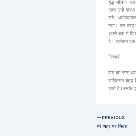
युद्ध जीतना अ
माता उन्हें व
लगे।अयोध्यावास
गया। इस तरह से
अपने घरो में द
है। श्रीराम एक
निष्कर्ष
राम का जन्म धर
शख्सियत बेहद ब
जाते है।उनके इ
PREVIOUS
मेरे शहर पर निबंध