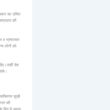
ाधिकार का उचित
 संप्रदाय की
त व भ्रष्टाचार
्य लोगों को
हिए।उन्हीं देश
ो सके।
्यक्तिगत सुखों
भारत की
े हित में अपना