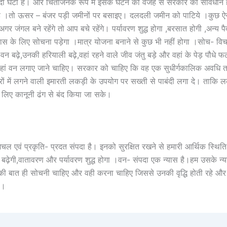
पदा घटी है। और चिंताजनक रूप में इसके घटने की वजह से सरकार को सावधान ह
 है ।तो ऊसर – बंजर पड़ी जमीनों पर बसाइए। दलदली जमीन को पाटिये ।कुछ 
अगर जंगल बने रहेंगे तो आप बचे रहेंगे। पर्यावरण शुद्ध होगा ,बरसात होगी ,अन्य प
स के लिए सोचना पड़ेगा ।मात्र योजना बनाने से कुछ भी नहीं होगा ।सोच- वि
 वन बढ़े,उनकी हरियाली बढ़े,वहां रहने वाले जीव जंतु बड़े और वहां के पेड़ पौधे फ
 वहां वन लगाए जाने चाहिए। सरकार को चाहिए कि वह एक सुधीर्गकालिक अवधि 
रों में लगने वाली इमारती लकड़ी के उपयोग पर सख्ती से पाबंदी लगा दे। ताकि
लिए कानूनी ढंग से बंद किया जा सके।
ल एवं प्रकृति- प्रदत संपदा है। इनको सुरक्षित रखने से हमारी आर्थिक स्थिति 
र बढ़ेगी,वातावरण और पर्यावरण शुद्ध होगा ।वन- संपदा एक न्यास है।हम उसके न्या
की बात ही सोचनी चाहिए और वही करना चाहिए जिससे उनकी वृद्धि होती रहे और 
े।