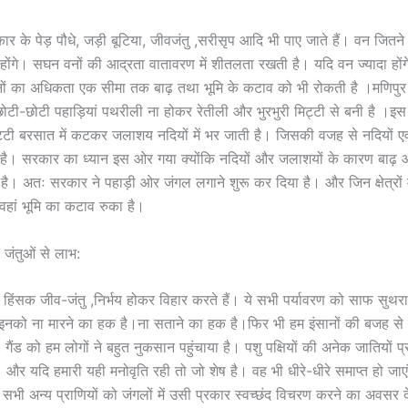
्रकार के पेड़ पौधे, जड़ी बूटिया, जीवजंतु ,सरीसृप आदि भी पाए जाते हैं। वन जितन
होंगे। सघन वनों की आद्रता वातावरण में शीतलता रखती है। यदि वन ज्यादा होंगे 
नों का अधिकता एक सीमा तक बाढ़ तथा भूमि के कटाव को भी रोकती है ।मणिपुर (उत्
छोटी-छोटी पहाड़ियां पथरीली ना होकर रेतीली और भुरभुरी मिट्टी से बनी है ।इ
िट्टी बरसात में कटकर जलाशय नदियों में भर जाती है। जिसकी वजह से नदियों ए
े है। सरकार का ध्यान इस ओर गया क्योंकि नदियों और जलाशयों के कारण बाढ़
ा है। अतः सरकार ने पहाड़ी ओर जंगल लगाने शुरू कर दिया है। और जिन क्षेत्रों
। वहां भूमि का कटाव रुका है।
ले जंतुओं से लाभ:
्षी, हिंसक जीव-जंतु ,निर्भय होकर विहार करते हैं। ये सभी पर्यावरण को साफ सुथरा 
इनको ना मारने का हक है।ना सताने का हक है।फिर भी हम इंसानों की बजह से 
, गैंड को हम लोगों ने बहुत नुकसान पहुंचाया है। पशु पक्षियों की अनेक जातियों प्र
। और यदि हमारी यही मनोवृति रही तो जो शेष है। वह भी धीरे-धीरे समाप्त हो जा
म सभी अन्य प्राणियों को जंगलों में उसी प्रकार स्वच्छंद विचरण करने का अवसर द