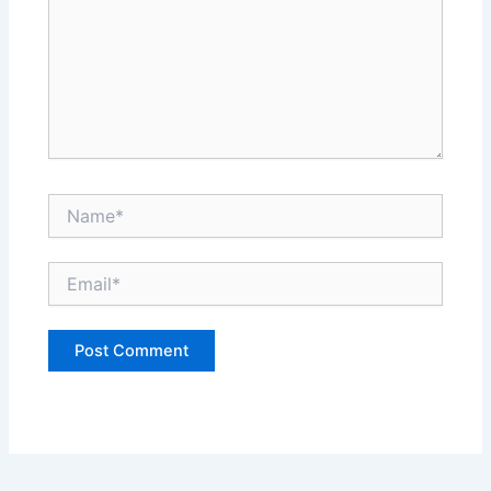
Name*
Email*
Website