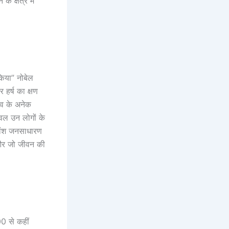
 क्षेत्र में
किया” नोबेल
हर्ष का क्षण
श्व के अनेक
वल उन लोगों के
िकांश जनसाधारण
े और जो जीवन की
200 से कहीं