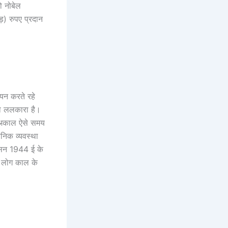
ो नोबेल
़) रुपए प्रदान
ययन करते रहे
 को ललकारा है।
ा” अकाल ऐसे समय
सनिक व्यवस्था
ि सन 1944 ई के
ख लोग काल के