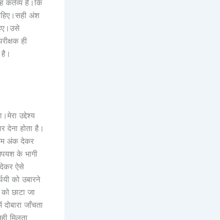
ह कर्तव्य है।कि
चाहिए।सही अंश
हिए।उसे
परीक्षक ही
 है।
मेरा उद्देश्य
र देना होता है।
 कम अंक देकर
अपयश के भागी
 देकर ऐसे
्थियी को उबारने
 को छाटा जा
ं दोबारा जाँचता
नही मिलता