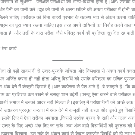
 परिणाम भी सुधरेगा ।परीक्षक परीक्षार्थी का भाग्य-विधाता होता है।अतः उसका य
ओर पैनी का पानी करे।दूध को पानी से अलग छाँटने की क्षमता परीक्षक में होनी 
मिलने चाहिए।परीक्षक को बिना बाहरी प्रभाव के तटस्थ भाव से अंकन करना चा
 परिश्रम का पूरा ध्यान रखना चाहिए।इस तरह अपने दायित्वों का निर्वाह करने वाला 
ाता है।और उसी के द्वारा परीक्षा जैसे पवित्र कार्य की प्रतिष्ठा सुरक्षित रह पाती
मेरा कार्य
 होता तो बड़ी सावधानी से उत्तर-पुस्तके जाँचता ओर निष्पक्षता से अंकन कार्य करता।
न अर्जित करना ही नही होता,अपितु विद्यर्थि को उसके परिश्रम का उचित पुरस्का
गण अंक देने में कंजूसी दिखाते है।और कठोरता से पेश आते है।वे समझते है।कि
णाम का प्रतिशत कम रखने से उसकू शान बढ़ेगी।परन्तु ऐसा करने वाले परीक्षक 
यार्थी समाज मे उनको आदर नही मिलता है।इसलिए में परीक्षार्थियों को अच्छे अंक
मने उदाहरण प्रस्तुत करता।में अंक देने में कंजूसी नही करता ओर डूबते हुए विद्यार
।इसके लिए में ऐसा तरीका अपनाता ,जिससे प्रतेक प्रश्न के सही और गलत अंश
त्तर के लिए अच्छे अंक दिए जा सके।कम अंक वाले विद्यार्थियों की पुस्तक को मे
दारता दिखाता।इस तर्क के अंकन कार्य से केवल कमजोर विद्यर्थि को ही लाभ 