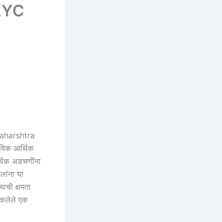
KYC
aharshtra
ाविक आर्थिक
र्थिक अडचणींना
लांना या
याची क्षमता
ाकलेले एक