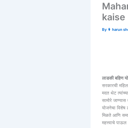
Mahar
kaise
By
👨 harun s
लाडकी बहिण य
सरकारची महिलां
मदत थेट त्यांच्
सामोरे जाण्यास 
योजनेचा विशेष ला
मिळते आणि समाज
महत्त्वाचे पाऊल