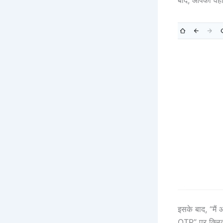
इसके बाद, “मै
OTP” पर क्लिक 