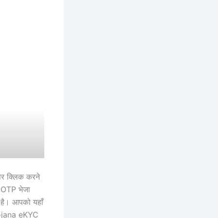
पर क्लिक करने
क OTP भेजा
है। आपको यहाँ
 Yojana eKYC